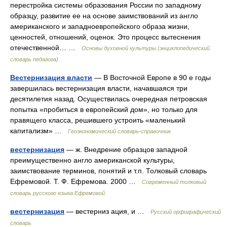
перестройка системы образования России по западному
образцу, развитие ее на основе заимствований из англо
американского и западноевропейского образа жизни,
ценностей, отношений, оценок. Это процесс вытеснения
отечественной… …
Основы духовной культуры (энциклопедический
словарь педагога)
Вестернизация власти
— В Восточной Европе в 90 е годы
завершилась вестернизация власти, начавшаяся три
десятилетия назад. Осуществилась очередная петровская
попытка «пробиться в европейский дом», но только для
правящего класса, решившего устроить «маленький
капитализм» …
Геоэкономический словарь-справочник
вестернизация
— ж. Внедрение образцов западной
преимущественно англо американской культуры,
заимствование терминов, понятий и т.п. Толковый словарь
Ефремовой. Т. Ф. Ефремова. 2000 …
Современный толковый
словарь русского языка Ефремовой
вестернизация
— вестерниз ация, и …
Русский орфографический
словарь