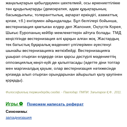
жаңалықтарын қабылдаумен шектелмей, осы өркениеттілікке
тән құндылықтарды (демократия, адам құқықтарының
басымдылығы, толеранттылық, ақпарат еркіндігі, азаматтық
қоғам, т.б.) енгізумен айқындалады. Бұл белгілері бойынша,
вестернизация қамтыған елдер деп Жапония, Оңтүстік Корея,
Шығыс Еуропаның кейбір мемлекеттерін айтуға болады. ТМД
кеңістігінде вестернизация әлі қарқын алған жоқ. Жастардың
тек батыстық бұқаралық мәдениет үлгілерімен әуестенуі
шынайы вестернизацияға жеткізбейді. Вестернизацияға
ұшырап отырған елдерде оған қарсы дәстүрлі мәдениеттің
оппозициялық көңіл-күйі де қалыптасады (әдетте діни топтар
мен маргиналдық қауым, олар вестернизация нәтижесінде
қоғамда алып отырған орындарынан айырылып қалу қаупінен
қорқады).
Философиялық терминдердің сөздігі. - Павлодар: ПМПИ
.
Зағыпаров Қ.Ф.
.
2011
.
Игры ⚽
Поможем написать реферат
Синонимы
:
западнизация