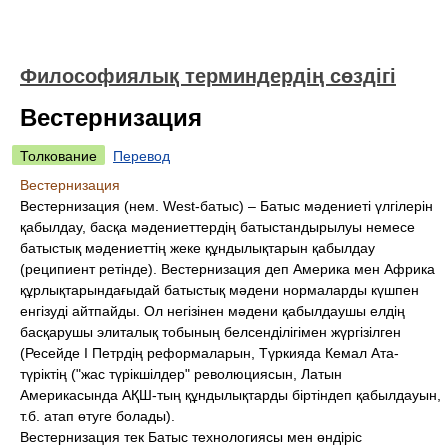
Философиялық терминдердің сөздігі
Вестернизация
Толкование
Перевод
Вестернизация
Вестернизация (нем. West-батыс) – Батыс мәдениеті үлгілерін
қабылдау, басқа мәдениеттердің батыстандырылуы немесе
батыстық мәдениеттің жеке құндылықтарын қабылдау
(реципиент ретінде). Вестернизация деп Америка мен Африка
құрлықтарындағыдай батыстық мәдени нормаларды күшпен
енгізуді айтпайды. Ол негізінен мәдени қабылдаушы елдің
басқарушы элиталық тобының белсенділігімен жүргізілген
(Ресейде І Петрдің реформаларын, Түркияда Кемал Ата-
түріктің ("жас түрікшілдер" революциясын, Латын
Америкасында АҚШ-тың құндылықтарды біртіндеп қабылдауын,
т.б. атап өтуге болады).
Вестернизация тек Батыс технологиясы мен өндіріс