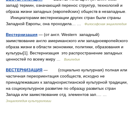
запад) термин, означающий перенос структур, технологий и
образа жизни западных (европейских) обществ в незападные.
Инициаторами вестернизации других стран были страны
Западной Европы, она проходила… …
Философская энциклопедия
Вестернизация
— (от англ. Western западный)
заимствование англо американского или западноевропейского
образа жизни в области экономики, политики, образования и
культуры[1]. Вестернизация это распространение западных
ценностей по всему миру …
Википедия
ВЕСТЕРНИЗАЦИЯ
— (социально культурная) полная или
частичная переориентация сообществ, исходно не
принадлежавших к западнохристианской культурной традиции,
на социокультурное развитие по образцу развитых стран
Запада или заимствование отд. элементов зап.… …
Энциклопедия культурологии